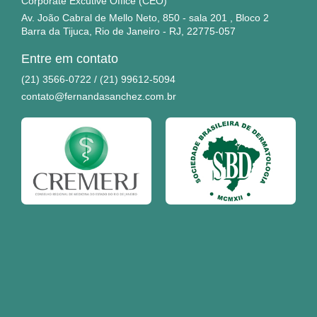
Corporate Excutive Office (CEO)
o
r
Av. João Cabral de Mello Neto, 850 - sala 201 , Bloco 2
k
a
Barra da Tijuca, Rio de Janeiro - RJ, 22775-057
-
m
f
Entre em contato
(21) 3566-0722 / (21) 99612-5094
contato@fernandasanchez.com.br