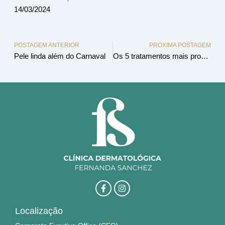
14/03/2024
POSTAGEM ANTERIOR
PROXIMA POSTAGEM
Pele linda além do Carnaval
Os 5 tratamentos mais procurados durante o inverno
F
I
a
n
c
s
e
t
Localização
b
a
o
g