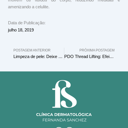
amenizando a celulite.
Data de Publicação:
julho 18, 2019
Prev
N
POSTAGEM ANTERIOR
PRÓXIMA POSTAGEM
Limpeza de pele: Deixe sua pele com mais vida e dê adeus aos cravos e impurezas
PDO Thread Lifting: Efeito lifting com fios absorvíveis