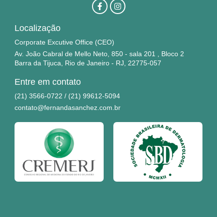
F
I
a
n
c
s
e
t
Localização
b
a
o
g
Corporate Excutive Office (CEO)
o
r
Av. João Cabral de Mello Neto, 850 - sala 201 , Bloco 2
k
a
Barra da Tijuca, Rio de Janeiro - RJ, 22775-057
-
m
f
Entre em contato
(21) 3566-0722 / (21) 99612-5094
contato@fernandasanchez.com.br