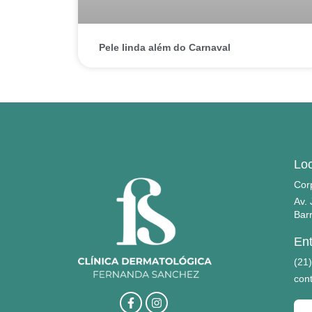
Pele linda além do Carnaval
Loc
Cor
Av. 
Barr
Ent
(21
con
F
I
a
n